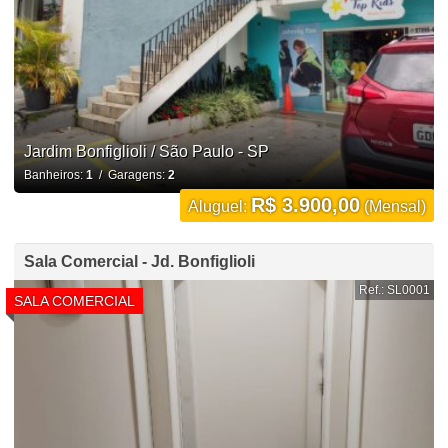
Jardim Bonfiglioli / São Paulo - SP
Banheiros:
1
/ Garagens:
2
R$ 3.900,00
Aluguel:
(Mensal)
Sala Comercial - Jd. Bonfiglioli
Ref.: SL0001
SALA COMERCIAL