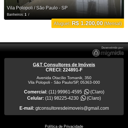
Vila Polopoli / São Paulo - SP
Banheiros:
1
/
R$ 1.200,00
Aluguel:
(Mensal)
G&T Consultores de Imóveis
CRECI: 224891-F
Avenida Otacílio Tomanik, 350
Vila Polopoli
-
São Paulo
/
SP
,
05363-000
Comercial:
(11) 99961-4595
(Claro)
Celular:
(11) 98225-4230
(Claro)
E-mail:
gtconsultoresdeimoveis@gmail.com
Política de Privacidade