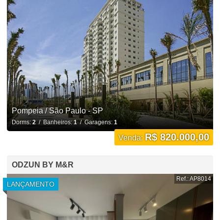
Pompeia / São Paulo - SP
Dorms:
2
/ Banheiros:
1
/ Garagens:
1
R$ 820.000,00
Venda:
ODZUN BY M&R
Ref.: AP8014
LANÇAMENTO