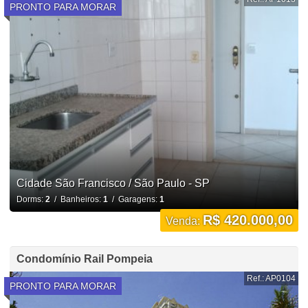
PRONTO PARA MORAR
Cidade São Francisco / São Paulo - SP
Dorms:
2
/ Banheiros:
1
/ Garagens:
1
R$ 420.000,00
Venda:
Condomínio Rail Pompeia
Ref.: AP0104
PRONTO PARA MORAR