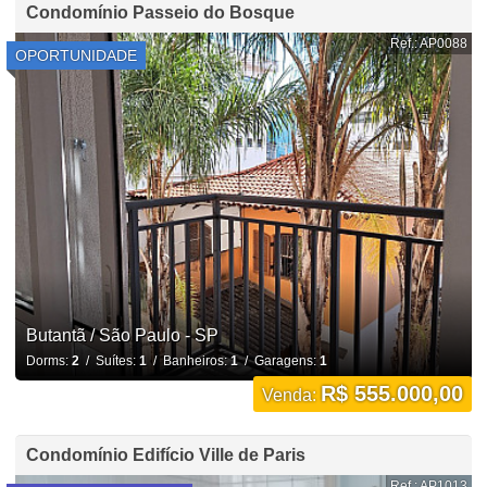
Condomínio Passeio do Bosque
Ref.: AP0088
OPORTUNIDADE
Butantã / São Paulo - SP
Dorms:
2
/ Suítes:
1
/ Banheiros:
1
/ Garagens:
1
R$ 555.000,00
Venda:
Condomínio Edifício Ville de Paris
Ref.: AP1013