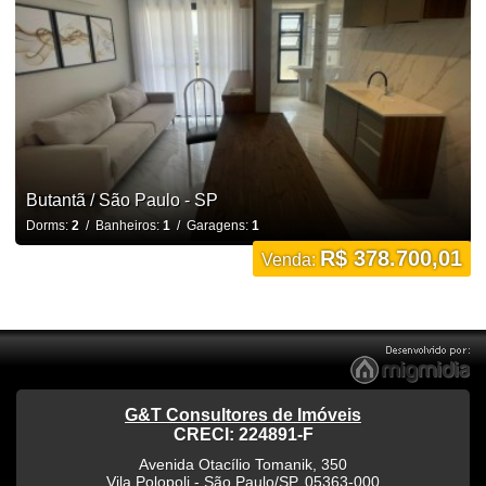
Butantã / São Paulo - SP
Dorms:
2
/ Banheiros:
1
/ Garagens:
1
R$ 378.700,01
Venda:
G&T Consultores de Imóveis
CRECI: 224891-F
Avenida Otacílio Tomanik, 350
Vila Polopoli
-
São Paulo
/
SP
,
05363-000