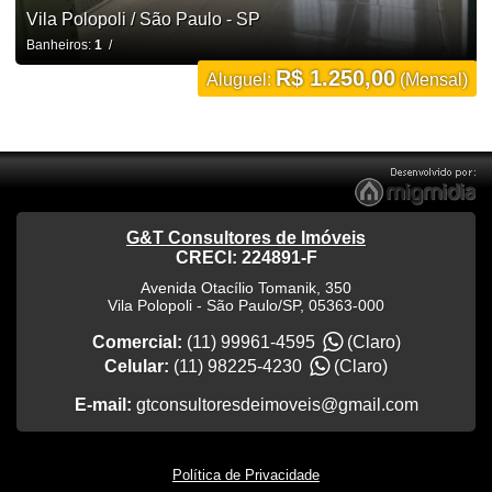
Vila Polopoli / São Paulo - SP
Banheiros:
1
/
R$ 1.250,00
Aluguel:
(Mensal)
G&T Consultores de Imóveis
CRECI: 224891-F
Avenida Otacílio Tomanik, 350
Vila Polopoli
-
São Paulo
/
SP
,
05363-000
Comercial:
(11) 99961-4595
(Claro)
Celular:
(11) 98225-4230
(Claro)
E-mail:
gtconsultoresdeimoveis@gmail.com
Política de Privacidade